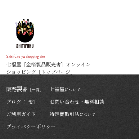
七福屋［金箔製品販売舎］オンライン
ショッピング［トップページ］
製
販売
品
七福屋
［一覧］
について
ブログ
お問い合わせ・無料相談
［一覧］
ご利用ガイド
特定商取引法
について
プライバシーポリシー